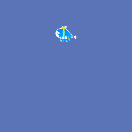
ゃ、冒険、超
能力が融合す
る不思議な世
界を舞台にし
たゲームで
す。
利用規約とプライバシーポリ
シー
に同意します
NetEase Gamesからの最
新情報や企画情報をメールで
受け取る
ユーラン
キャベタ
ハマッチ
スノウ
※コンテンツは開発段階につき、最終製品版とは異なる場合がございます。